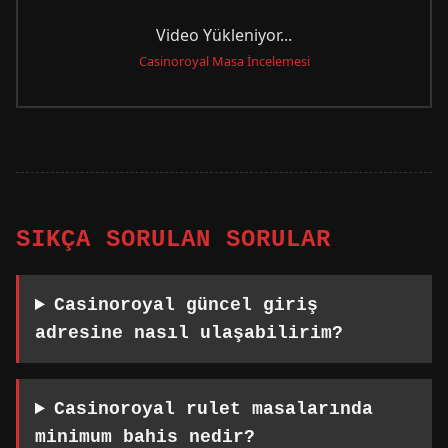
Video Yükleniyor...
Casinoroyal Masa İncelemesi
SIKÇA SORULAN SORULAR
Casinoroyal güncel giriş
adresine nasıl ulaşabilirim?
Casinoroyal rulet masalarında
minimum bahis nedir?