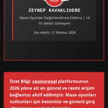
ZEYNEP KAVAKLIDERE
Masa Oyunları Değerlendirme Editörü | 14
Yıl Sektör Deneyimi
Son Analiz: 11 Temmuz 2026
Özet Bilgi:
casinoroyal
platformunun
2026 yılına ait en güncel ve resmi erişim
bağlantısı aktif edilmiştir. Masa oyunları
tutkunları için kesintisiz ve güvenli giriş