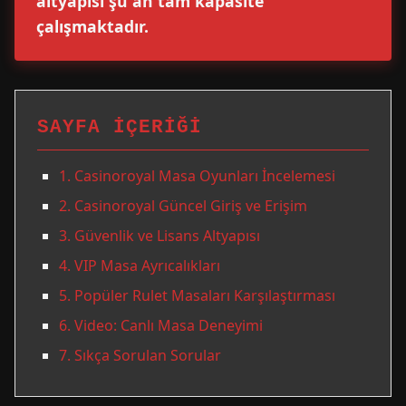
altyapısı şu an tam kapasite
çalışmaktadır.
SAYFA İÇERIĞI
1. Casinoroyal Masa Oyunları İncelemesi
2. Casinoroyal Güncel Giriş ve Erişim
3. Güvenlik ve Lisans Altyapısı
4. VIP Masa Ayrıcalıkları
5. Popüler Rulet Masaları Karşılaştırması
6. Video: Canlı Masa Deneyimi
7. Sıkça Sorulan Sorular