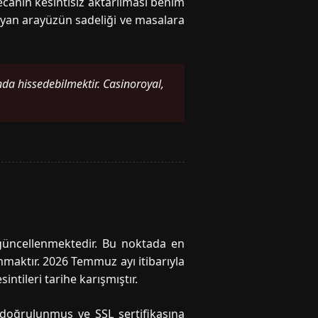
canın kesintisiz aktarılması benim
layan arayüzün sadeliği ve masalara
da hissedebilmektir. Casinoroyal,
 güncellenmektedir. Bu noktada en
nmaktır. 2026 Temmuz ayı itibarıyla
ntileri tarihe karışmıştır.
n doğrulunmuş ve SSL sertifikasına