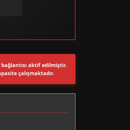
ağlantısı aktif edilmiştir.
apasite çalışmaktadır.