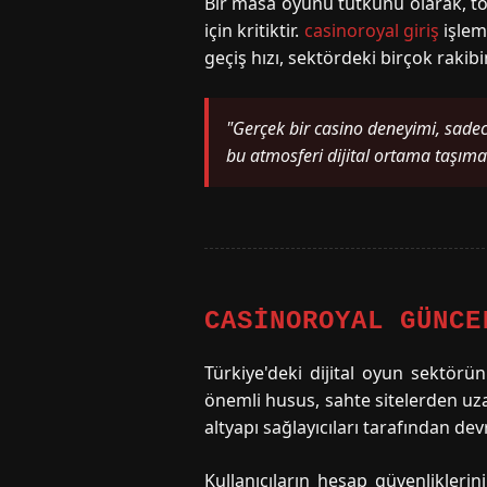
Bir masa oyunu tutkunu olarak, to
için kritiktir.
casinoroyal giriş
işlem
geçiş hızı, sektördeki birçok rakibi
"Gerçek bir casino deneyimi, sade
bu atmosferi dijital ortama taşıma
CASINOROYAL GÜNCE
Türkiye'deki dijital oyun sektör
önemli husus, sahte sitelerden u
altyapı sağlayıcıları tarafından de
Kullanıcıların hesap güvenlikleri