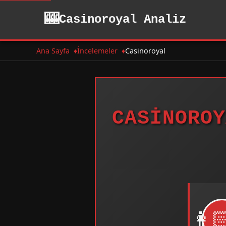
Casinoroyal Analiz
Ana Sayfa
İncelemeler
Casinoroyal
CASINOROY
👩