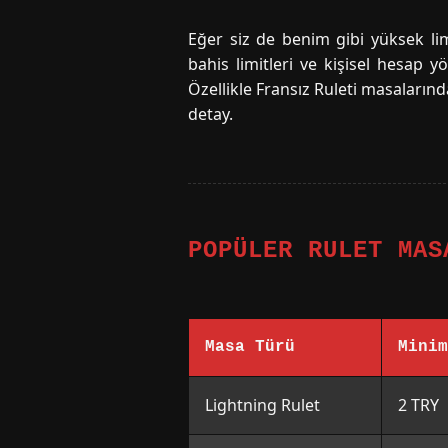
Eğer siz de benim gibi yüksek limi
bahis limitleri ve kişisel hesap y
Özellikle Fransız Ruleti masaların
detay.
POPÜLER RULET MAS
Masa Türü
Minim
Lightning Rulet
2 TRY