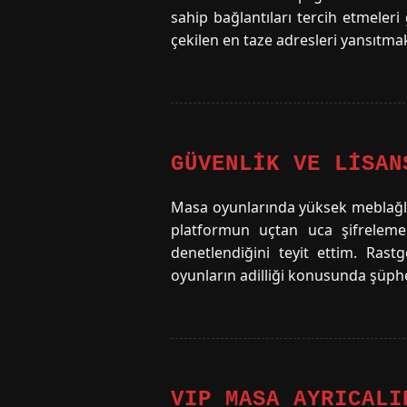
sahip bağlantıları tercih etmeler
çekilen en taze adresleri yansıtmak
GÜVENLIK VE LISAN
Masa oyunlarında yüksek meblağlar
platformun uçtan uca şifreleme 
denetlendiğini teyit ettim. Rastg
oyunların adilliği konusunda şüph
VIP MASA AYRICALI