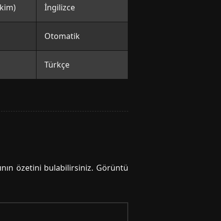
ekim)
İngilizce
Otomatik
Türkçe
nın özetini bulabilirsiniz. Görüntü