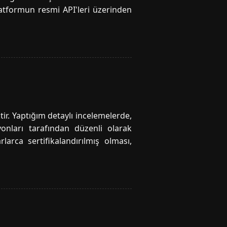
latformun resmi API'leri üzerinden
r. Yaptığım detaylı incelemelerde,
onları tarafından düzenli olarak
larca sertifikalandırılmış olması,