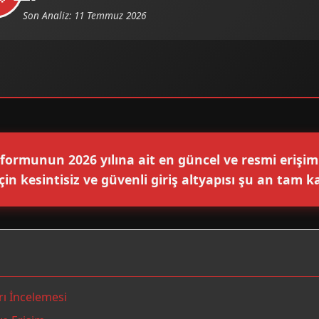
Son Analiz: 11 Temmuz 2026
formunun 2026 yılına ait en güncel ve resmi erişim b
in kesintisiz ve güvenli giriş altyapısı şu an tam k
rı İncelemesi