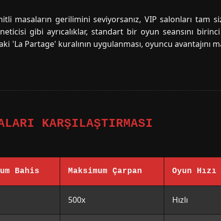
tli masaların gerilimini seviyorsanız, VIP salonları tam siz
öneticisi gibi ayrıcalıklar, standart bir oyun seansını birin
daki 'La Partage' kuralının uygulanması, oyuncu avantajını
ALARI KARŞILAŞTIRMASI
um Bahis
Maksimum Çarpan
Oyun Hızı
500x
Hızlı