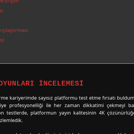
ve Erişim
sı
rşılaştırması
mi
OYUNLARI İNCELEMESI
irme kariyerimde sayısız platformu test etme fırsatı buldu
ye profesyonelliği ile her zaman dikkatimi çekmeyi başa
on testlerde, platformun yayın kalitesinin 4K çözünürlüğ
özlemledik.