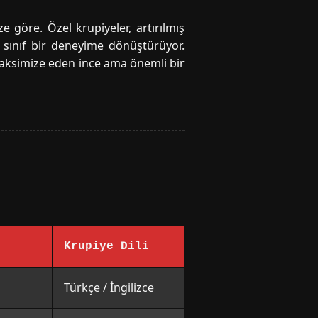
e göre. Özel krupiyeler, artırılmış
ci sınıf bir deneyime dönüştürüyor.
 maksimize eden ince ama önemli bir
Krupiye Dili
Türkçe / İngilizce