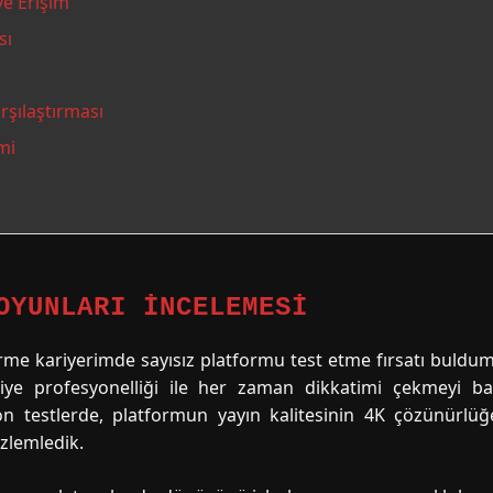
ve Erişim
sı
rşılaştırması
mi
OYUNLARI İNCELEMESI
irme kariyerimde sayısız platformu test etme fırsatı buldu
ye profesyonelliği ile her zaman dikkatimi çekmeyi başa
on testlerde, platformun yayın kalitesinin 4K çözünürlüğ
özlemledik.