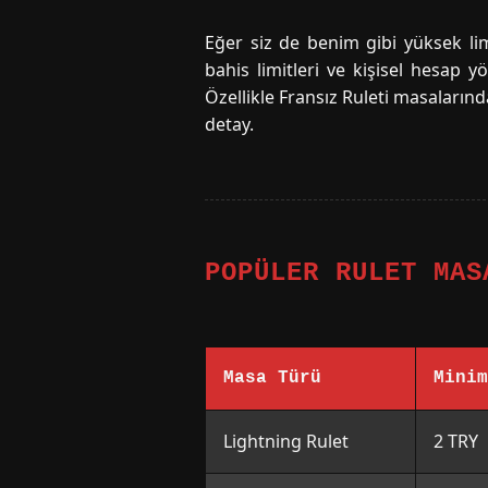
Eğer siz de benim gibi yüksek limi
bahis limitleri ve kişisel hesap y
Özellikle Fransız Ruleti masaların
detay.
POPÜLER RULET MAS
Masa Türü
Minim
Lightning Rulet
2 TRY