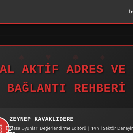
İ
AL AKTIF ADRES VE
BAĞLANTI REHBERI
ZEYNEP KAVAKLIDERE
‍💻
Masa Oyunları Değerlendirme Editörü | 14 Yıl Sektör Deneyi