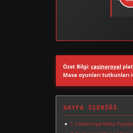
Özet Bilgi:
casinoroyal
plat
Masa oyunları tutkunları iç
SAYFA İÇERIĞI
1. Casinoroyal Masa Oyunla