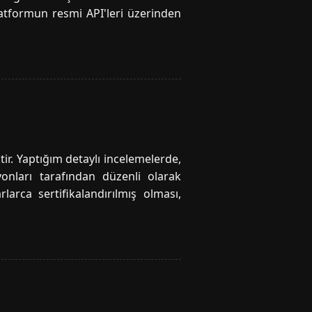
latformun resmi API'leri üzerinden
r. Yaptığım detaylı incelemelerde,
onları tarafından düzenli olarak
larca sertifikalandırılmış olması,