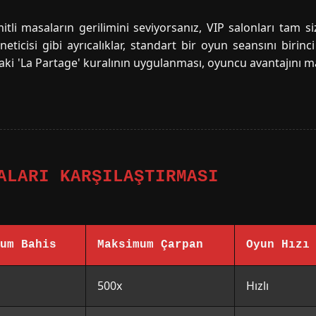
tli masaların gerilimini seviyorsanız, VIP salonları tam siz
öneticisi gibi ayrıcalıklar, standart bir oyun seansını birin
daki 'La Partage' kuralının uygulanması, oyuncu avantajını
ALARI KARŞILAŞTIRMASI
um Bahis
Maksimum Çarpan
Oyun Hızı
500x
Hızlı