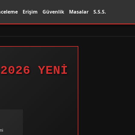
nceleme
Erişim
Güvenlik
Masalar
S.S.S.
 2026 YENI
mi