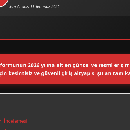
Son Analiz: 11 Temmuz 2026
formunun 2026 yılına ait en güncel ve resmi erişim b
in kesintisiz ve güvenli giriş altyapısı şu an tam k
rı İncelemesi