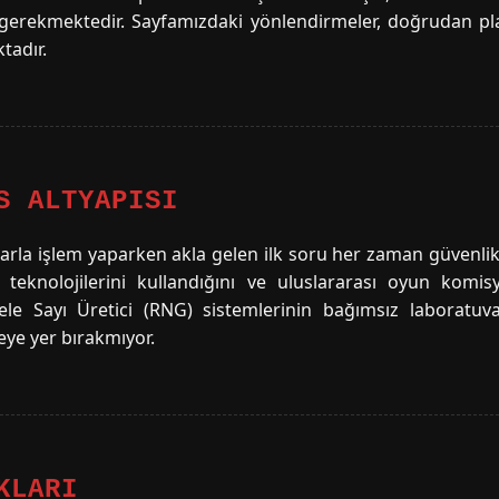
i gerekmektedir. Sayfamızdaki yönlendirmeler, doğrudan p
tadır.
S ALTYAPISI
la işlem yaparken akla gelen ilk soru her zaman güvenlikti
teknolojilerini kullandığını ve uluslararası oyun komisy
ele Sayı Üretici (RNG) sistemlerinin bağımsız laboratuvar
eye yer bırakmıyor.
KLARI