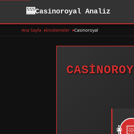
Casinoroyal Analiz
Ana Sayfa
İncelemeler
Casinoroyal
CASINOROY
👩