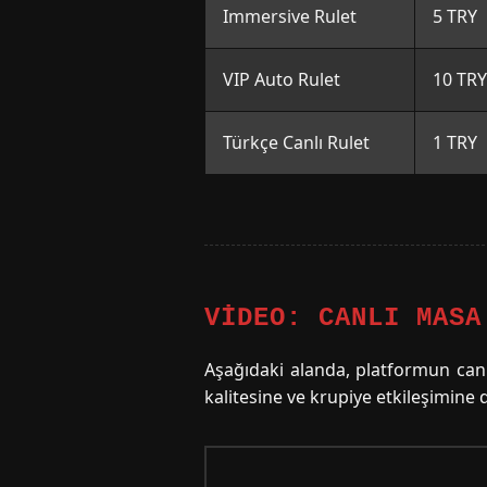
Immersive Rulet
5 TRY
VIP Auto Rulet
10 TRY
Türkçe Canlı Rulet
1 TRY
VIDEO: CANLI MASA
Aşağıdaki alanda, platformun canlı
kalitesine ve krupiye etkileşimine 