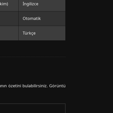
ekim)
İngilizce
Otomatik
Türkçe
nın özetini bulabilirsiniz. Görüntü