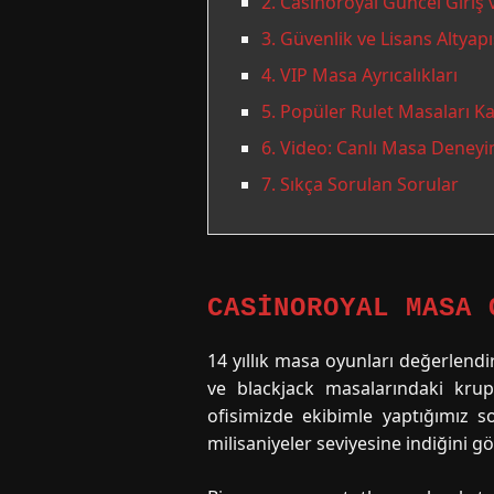
2. Casinoroyal Güncel Giriş 
3. Güvenlik ve Lisans Altyapı
4. VIP Masa Ayrıcalıkları
5. Popüler Rulet Masaları Ka
6. Video: Canlı Masa Deneyi
7. Sıkça Sorulan Sorular
CASINOROYAL MASA 
14 yıllık masa oyunları değerlend
ve blackjack masalarındaki krupi
ofisimizde ekibimle yaptığımız s
milisaniyeler seviyesine indiğini g