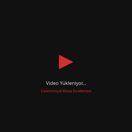
Video Yükleniyor...
Casinoroyal Masa İncelemesi