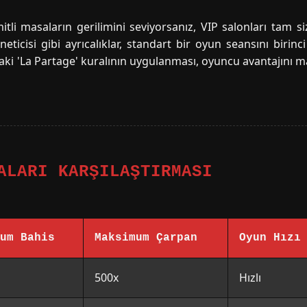
tli masaların gerilimini seviyorsanız, VIP salonları tam siz
öneticisi gibi ayrıcalıklar, standart bir oyun seansını birin
daki 'La Partage' kuralının uygulanması, oyuncu avantajını
ALARI KARŞILAŞTIRMASI
um Bahis
Maksimum Çarpan
Oyun Hızı
500x
Hızlı