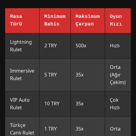
Masa
Minimum
Maksimum
Oyun
Türü
Bahis
Çarpan
Hızı
Lightning
2 TRY
500x
Hızlı
Rulet
Orta
Immersive
5 TRY
35x
(Ağır
Rulet
Çekim)
VIP Auto
Çok
10 TRY
35x
Rulet
Hızlı
Türkçe
1 TRY
35x
Orta
Canlı Rulet