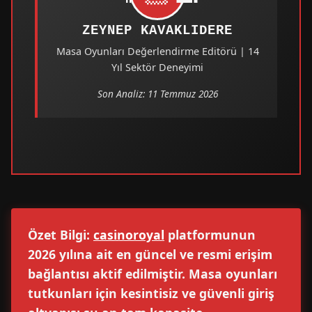
ZEYNEP KAVAKLIDERE
Masa Oyunları Değerlendirme Editörü | 14
Yıl Sektör Deneyimi
Son Analiz: 11 Temmuz 2026
Özet Bilgi:
casinoroyal
platformunun
2026 yılına ait en güncel ve resmi erişim
bağlantısı aktif edilmiştir. Masa oyunları
tutkunları için kesintisiz ve güvenli giriş