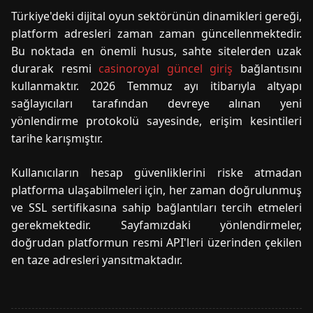
Türkiye'deki dijital oyun sektörünün dinamikleri gereği,
platform adresleri zaman zaman güncellenmektedir.
Bu noktada en önemli husus, sahte sitelerden uzak
durarak resmi
casinoroyal güncel giriş
bağlantısını
kullanmaktır. 2026 Temmuz ayı itibarıyla altyapı
sağlayıcıları tarafından devreye alınan yeni
yönlendirme protokolü sayesinde, erişim kesintileri
tarihe karışmıştır.
Kullanıcıların hesap güvenliklerini riske atmadan
platforma ulaşabilmeleri için, her zaman doğrulunmuş
ve SSL sertifikasına sahip bağlantıları tercih etmeleri
gerekmektedir. Sayfamızdaki yönlendirmeler,
doğrudan platformun resmi API'leri üzerinden çekilen
en taze adresleri yansıtmaktadır.