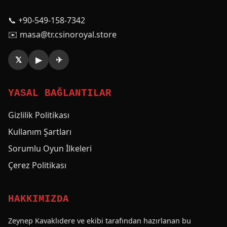
📞
+90-549-158-7342
✉️
masa@tr.csinoroyal.store
𝕏
▶
✈
YASAL BAĞLANTILAR
Gizlilik Politikası
Kullanım Şartları
Sorumlu Oyun İlkeleri
Çerez Politikası
HAKKIMIZDA
Zeynep Kavaklıdere ve ekibi tarafından hazırlanan bu