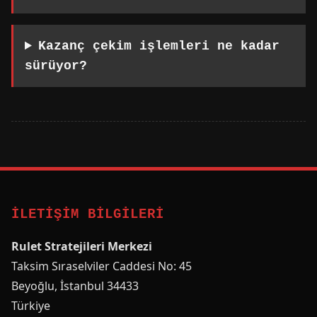
Kazanç çekim işlemleri ne kadar
sürüyor?
İLETIŞIM BILGILERI
Rulet Stratejileri Merkezi
Taksim Sıraselviler Caddesi No: 45
Beyoğlu, İstanbul 34433
Türkiye