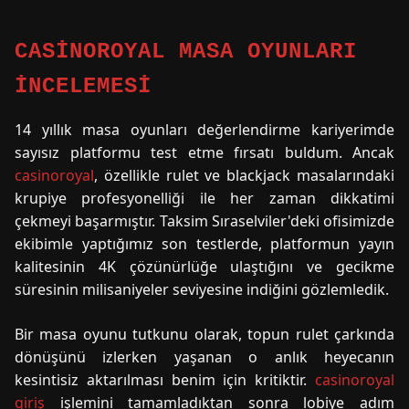
CASINOROYAL MASA OYUNLARI
İNCELEMESI
14 yıllık masa oyunları değerlendirme kariyerimde
sayısız platformu test etme fırsatı buldum. Ancak
casinoroyal
, özellikle rulet ve blackjack masalarındaki
krupiye profesyonelliği ile her zaman dikkatimi
çekmeyi başarmıştır. Taksim Sıraselviler'deki ofisimizde
ekibimle yaptığımız son testlerde, platformun yayın
kalitesinin 4K çözünürlüğe ulaştığını ve gecikme
süresinin milisaniyeler seviyesine indiğini gözlemledik.
Bir masa oyunu tutkunu olarak, topun rulet çarkında
dönüşünü izlerken yaşanan o anlık heyecanın
kesintisiz aktarılması benim için kritiktir.
casinoroyal
giriş
işlemini tamamladıktan sonra lobiye adım