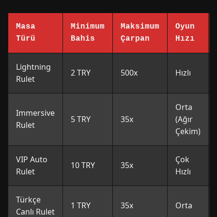
Masa
Minimum
Maksimum
Oyun
Türü
Bahis
Çarpan
Hızı
Lightning
2 TRY
500x
Hızlı
Rulet
Orta
Immersive
5 TRY
35x
(Ağır
Rulet
Çekim)
VIP Auto
Çok
10 TRY
35x
Rulet
Hızlı
Türkçe
1 TRY
35x
Orta
Canlı Rulet