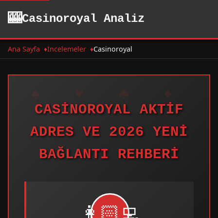
Casinoroyal Analiz
Ana Sayfa
İncelemeler
Casinoroyal
CASINOROYAL AKTIF
ADRES VE 2026 YENI
BAĞLANTI REHBERI
👩🏻‍💻