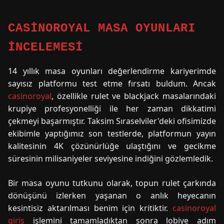
CASINOROYAL MASA OYUNLARI
İNCELEMESI
14 yıllık masa oyunları değerlendirme kariyerimde
sayısız platformu test etme fırsatı buldum. Ancak
casinoroyal
, özellikle rulet ve blackjack masalarındaki
krupiye profesyonelliği ile her zaman dikkatimi
çekmeyi başarmıştır. Taksim Sıraselviler'deki ofisimizde
ekibimle yaptığımız son testlerde, platformun yayın
kalitesinin 4K çözünürlüğe ulaştığını ve gecikme
süresinin milisaniyeler seviyesine indiğini gözlemledik.
Bir masa oyunu tutkunu olarak, topun rulet çarkında
dönüşünü izlerken yaşanan o anlık heyecanın
kesintisiz aktarılması benim için kritiktir.
casinoroyal
giriş
işlemini tamamladıktan sonra lobiye adım