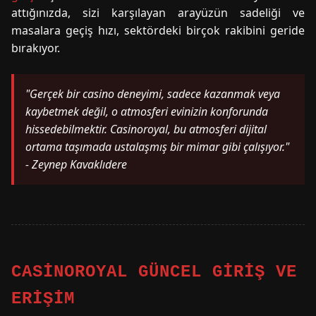
attığınızda, sizi karşılayan arayüzün sadeliği ve
masalara geçiş hızı, sektördeki birçok rakibini geride
bırakıyor.
"Gerçek bir casino deneyimi, sadece kazanmak veya
kaybetmek değil, o atmosferi evinizin konforunda
hissedebilmektir. Casinoroyal, bu atmosferi dijital
ortama taşımada ustalaşmış bir mimar gibi çalışıyor."
- Zeynep Kavaklıdere
CASINOROYAL GÜNCEL GIRIŞ VE
ERIŞIM