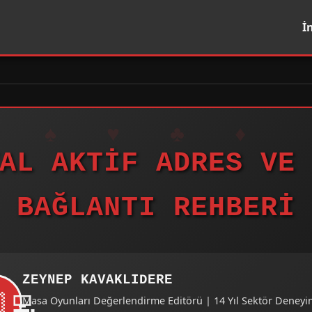
İ
AL AKTIF ADRES VE
BAĞLANTI REHBERI
ZEYNEP KAVAKLIDERE
‍💻
Masa Oyunları Değerlendirme Editörü | 14 Yıl Sektör Deneyi