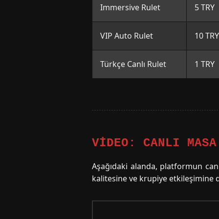
Immersive Rulet
5 TRY
VIP Auto Rulet
10 TRY
Türkçe Canlı Rulet
1 TRY
VIDEO: CANLI MASA
Aşağıdaki alanda, platformun canlı
kalitesine ve krupiye etkileşimine 