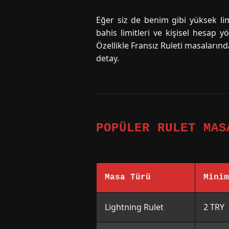
Eğer siz de benim gibi yüksek limi
bahis limitleri ve kişisel hesap y
Özellikle Fransız Ruleti masaların
detay.
POPÜLER RULET MAS
Masa Türü
Minim
Lightning Rulet
2 TRY