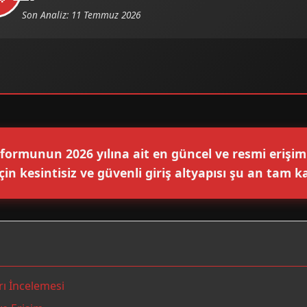
Son Analiz: 11 Temmuz 2026
formunun 2026 yılına ait en güncel ve resmi erişim b
in kesintisiz ve güvenli giriş altyapısı şu an tam k
rı İncelemesi