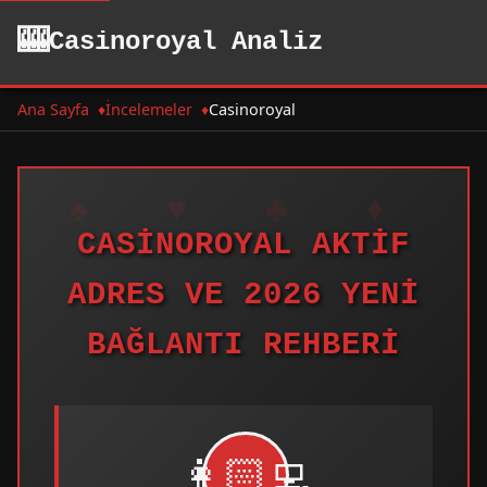
Casinoroyal Analiz
Ana Sayfa
İncelemeler
Casinoroyal
CASINOROYAL AKTIF
ADRES VE 2026 YENI
BAĞLANTI REHBERI
👩🏻‍💻