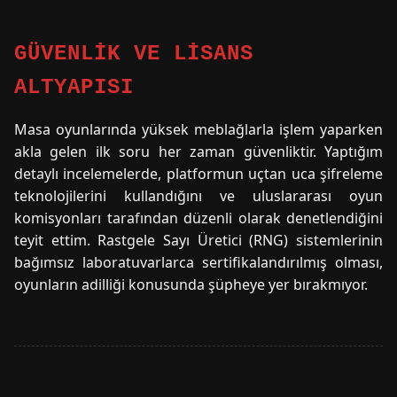
GÜVENLIK VE LISANS
ALTYAPISI
Masa oyunlarında yüksek meblağlarla işlem yaparken
akla gelen ilk soru her zaman güvenliktir. Yaptığım
detaylı incelemelerde, platformun uçtan uca şifreleme
teknolojilerini kullandığını ve uluslararası oyun
komisyonları tarafından düzenli olarak denetlendiğini
teyit ettim. Rastgele Sayı Üretici (RNG) sistemlerinin
bağımsız laboratuvarlarca sertifikalandırılmış olması,
oyunların adilliği konusunda şüpheye yer bırakmıyor.