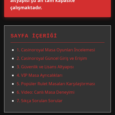
altyapısı şu an tam kapasite
çalışmaktadır.
SAYFA İÇERIĞI
1. Casinoroyal Masa Oyunları İncelemesi
2. Casinoroyal Güncel Giriş ve Erişim
3. Güvenlik ve Lisans Altyapısı
4. VIP Masa Ayrıcalıkları
5. Popüler Rulet Masaları Karşılaştırması
6. Video: Canlı Masa Deneyimi
7. Sıkça Sorulan Sorular