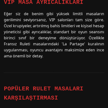
VIP MASA AYRICALIKLARI
Eğer siz de benim gibi yüksek limitli masaların
gerilimini seviyorsanız, VIP salonları tam size göre.
Özel krupiyeler, artırılmış bahis limitleri ve kişisel hesap
yöneticisi gibi ayrıcalıklar, standart bir oyun seansını
birinci sınıf bir deneyime dönüştürüyor. Özellikle
Fransız Ruleti masalarındaki 'La Partage' kuralının
uygulanması, oyuncu avantajını maksimize eden ince
ama önemli bir detay.
POPÜLER RULET MASALARI
KARŞILAŞTIRMASI