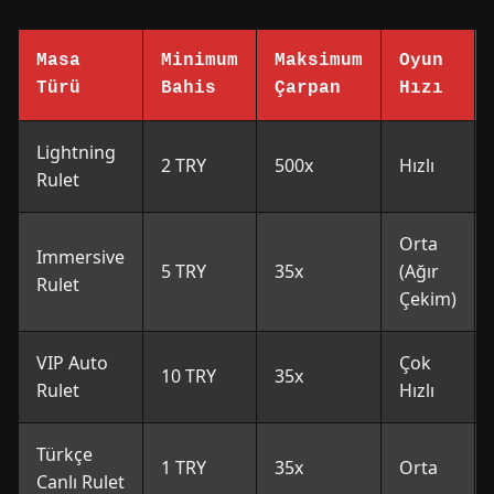
Masa
Minimum
Maksimum
Oyun
Türü
Bahis
Çarpan
Hızı
Lightning
2 TRY
500x
Hızlı
Rulet
Orta
Immersive
5 TRY
35x
(Ağır
Rulet
Çekim)
VIP Auto
Çok
10 TRY
35x
Rulet
Hızlı
Türkçe
1 TRY
35x
Orta
Canlı Rulet