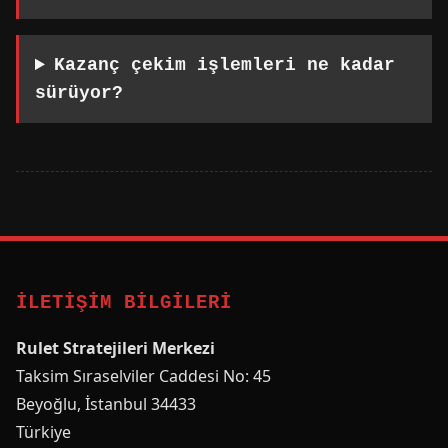
Kazanç çekim işlemleri ne kadar
sürüyor?
İLETIŞIM BILGILERI
Rulet Stratejileri Merkezi
Taksim Sıraselviler Caddesi No: 45
Beyoğlu, İstanbul 34433
Türkiye