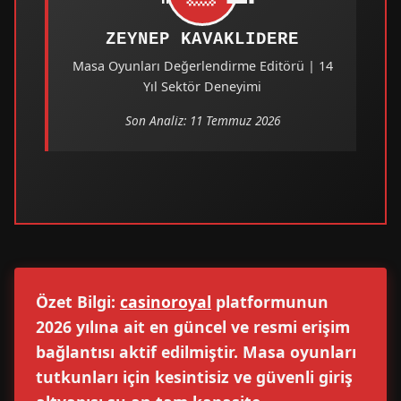
ZEYNEP KAVAKLIDERE
Masa Oyunları Değerlendirme Editörü | 14
Yıl Sektör Deneyimi
Son Analiz: 11 Temmuz 2026
Özet Bilgi:
casinoroyal
platformunun
2026 yılına ait en güncel ve resmi erişim
bağlantısı aktif edilmiştir. Masa oyunları
tutkunları için kesintisiz ve güvenli giriş