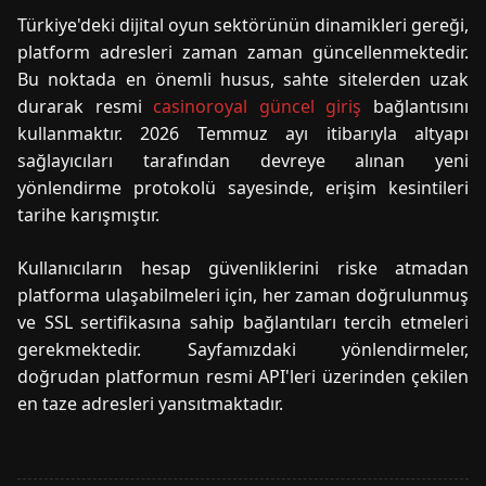
Türkiye'deki dijital oyun sektörünün dinamikleri gereği,
platform adresleri zaman zaman güncellenmektedir.
Bu noktada en önemli husus, sahte sitelerden uzak
durarak resmi
casinoroyal güncel giriş
bağlantısını
kullanmaktır. 2026 Temmuz ayı itibarıyla altyapı
sağlayıcıları tarafından devreye alınan yeni
yönlendirme protokolü sayesinde, erişim kesintileri
tarihe karışmıştır.
Kullanıcıların hesap güvenliklerini riske atmadan
platforma ulaşabilmeleri için, her zaman doğrulunmuş
ve SSL sertifikasına sahip bağlantıları tercih etmeleri
gerekmektedir. Sayfamızdaki yönlendirmeler,
doğrudan platformun resmi API'leri üzerinden çekilen
en taze adresleri yansıtmaktadır.