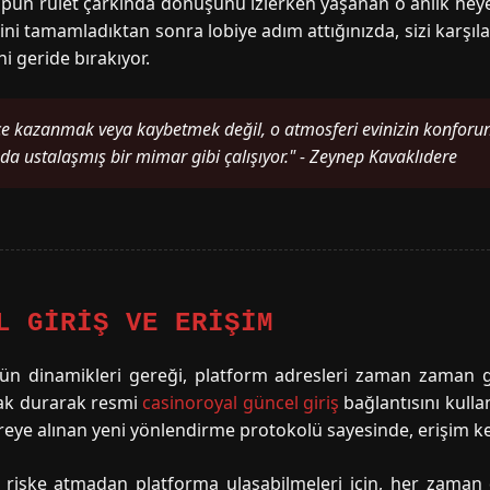
pun rulet çarkında dönüşünü izlerken yaşanan o anlık heye
ini tamamladıktan sonra lobiye adım attığınızda, sizi karşı
ni geride bırakıyor.
ce kazanmak veya kaybetmek değil, o atmosferi evinizin konforun
da ustalaşmış bir mimar gibi çalışıyor." - Zeynep Kavaklıdere
L GIRIŞ VE ERIŞIM
ünün dinamikleri gereği, platform adresleri zaman zaman
zak durarak resmi
casinoroyal güncel giriş
bağlantısını kulla
vreye alınan yeni yönlendirme protokolü sayesinde, erişim kesi
ni riske atmadan platforma ulaşabilmeleri için, her zama