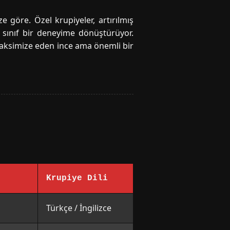
e göre. Özel krupiyeler, artırılmış
ci sınıf bir deneyime dönüştürüyor.
 maksimize eden ince ama önemli bir
Krupiye Dili
Türkçe / İngilizce