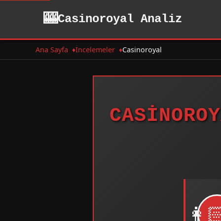
Casinoroyal Analiz
Ana Sayfa
İncelemeler
Casinoroyal
CASINOROY
👩