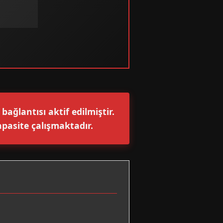
ağlantısı aktif edilmiştir.
apasite çalışmaktadır.