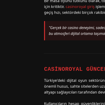
Bir masa oyunu tutkunu olarak, to
için kritiktir.
casinoroyal giriş
işlem
geçiş hızı, sektördeki birçok rakibi
"Gerçek bir casino deneyimi, sade
bu atmosferi dijital ortama taşıma
CASINOROYAL GÜNCE
Türkiye'deki dijital oyun sektör
önemli husus, sahte sitelerden u
altyapı sağlayıcıları tarafından de
Kullanıcıların hesap güvenlikleri