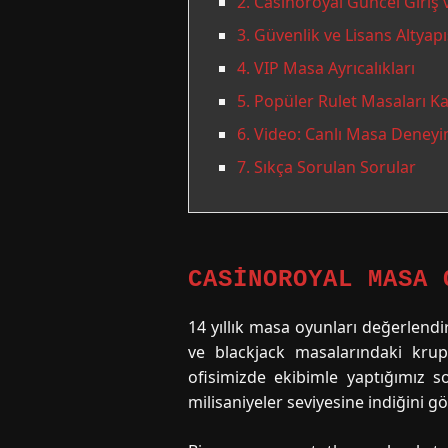
2. Casinoroyal Güncel Giriş 
3. Güvenlik ve Lisans Altyapı
4. VIP Masa Ayrıcalıkları
5. Popüler Rulet Masaları Ka
6. Video: Canlı Masa Deneyi
7. Sıkça Sorulan Sorular
CASINOROYAL MASA 
14 yıllık masa oyunları değerlend
ve blackjack masalarındaki krupi
ofisimizde ekibimle yaptığımız s
milisaniyeler seviyesine indiğini g