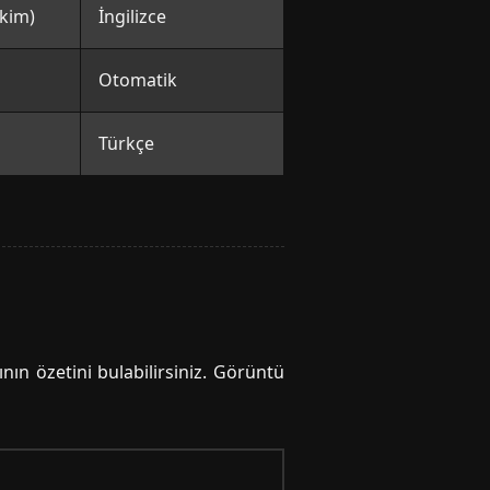
ekim)
İngilizce
Otomatik
Türkçe
nın özetini bulabilirsiniz. Görüntü