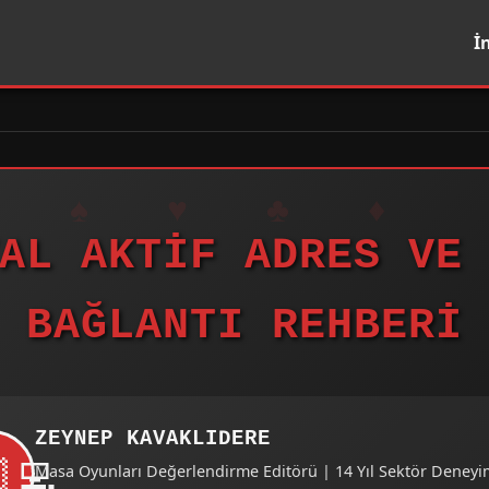
İ
AL AKTIF ADRES VE
BAĞLANTI REHBERI
ZEYNEP KAVAKLIDERE
‍💻
Masa Oyunları Değerlendirme Editörü | 14 Yıl Sektör Deneyi