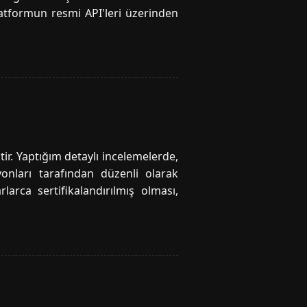
latformun resmi API'leri üzerinden
r. Yaptığım detaylı incelemelerde,
onları tarafından düzenli olarak
larca sertifikalandırılmış olması,