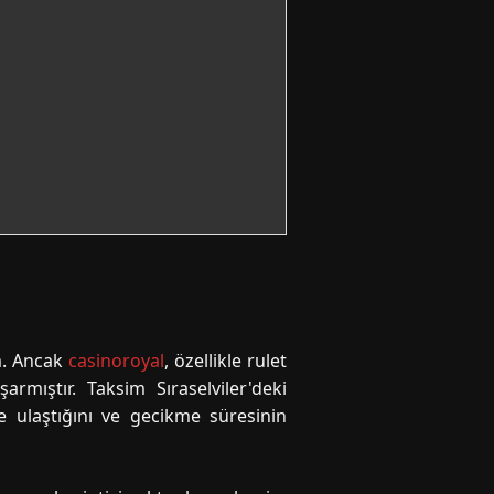
m. Ancak
casinoroyal
, özellikle rulet
rmıştır. Taksim Sıraselviler'deki
e ulaştığını ve gecikme süresinin