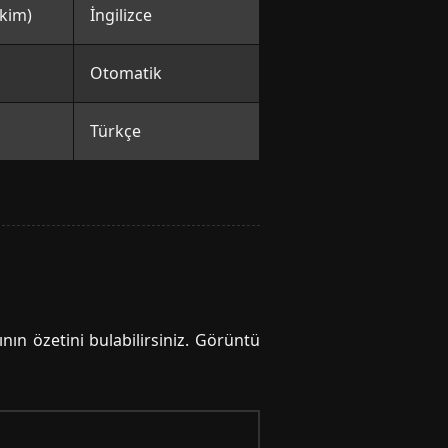
ekim)
İngilizce
Otomatik
Türkçe
nın özetini bulabilirsiniz. Görüntü