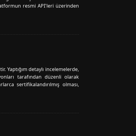
latformun resmi API'leri üzerinden
r. Yaptığım detaylı incelemelerde,
onları tarafından düzenli olarak
larca sertifikalandırılmış olması,