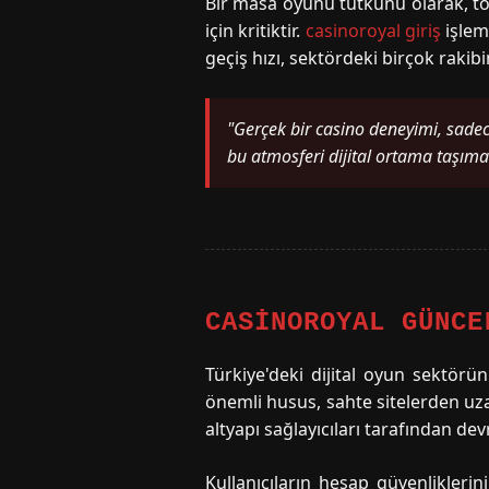
Bir masa oyunu tutkunu olarak, to
için kritiktir.
casinoroyal giriş
işlem
geçiş hızı, sektördeki birçok rakibi
"Gerçek bir casino deneyimi, sade
bu atmosferi dijital ortama taşıma
CASINOROYAL GÜNCE
Türkiye'deki dijital oyun sektör
önemli husus, sahte sitelerden u
altyapı sağlayıcıları tarafından de
Kullanıcıların hesap güvenlikleri