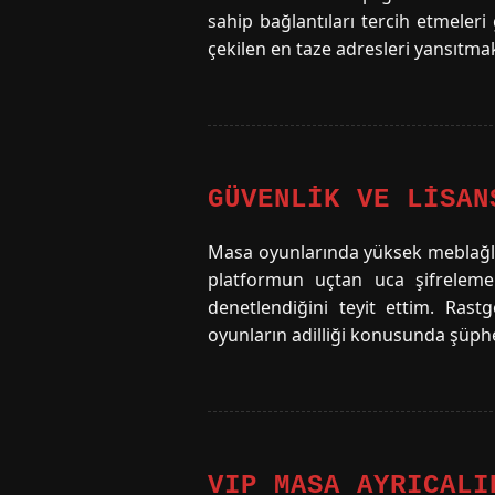
sahip bağlantıları tercih etmeler
çekilen en taze adresleri yansıtmak
GÜVENLIK VE LISAN
Masa oyunlarında yüksek meblağlar
platformun uçtan uca şifreleme 
denetlendiğini teyit ettim. Rastg
oyunların adilliği konusunda şüph
VIP MASA AYRICALI