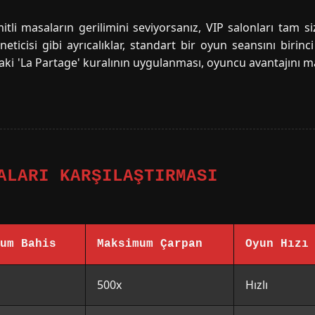
tli masaların gerilimini seviyorsanız, VIP salonları tam siz
öneticisi gibi ayrıcalıklar, standart bir oyun seansını birin
daki 'La Partage' kuralının uygulanması, oyuncu avantajını
ALARI KARŞILAŞTIRMASI
um Bahis
Maksimum Çarpan
Oyun Hızı
500x
Hızlı