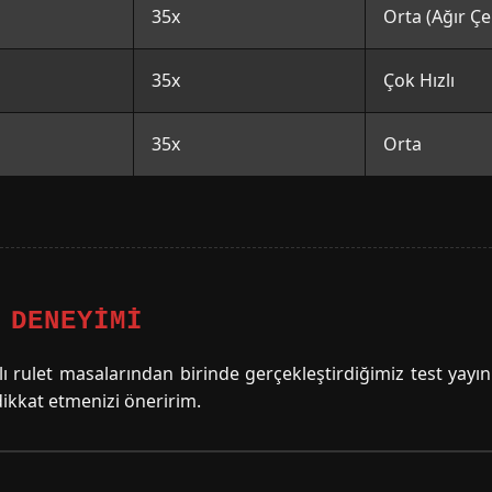
35x
Orta (Ağır Ç
35x
Çok Hızlı
35x
Orta
 DENEYIMI
 rulet masalarından birinde gerçekleştirdiğimiz test yayını
dikkat etmenizi öneririm.