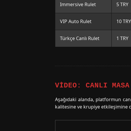
Immersive Rulet
5 TRY
VIP Auto Rulet
10 TRY
Türkçe Canlı Rulet
1 TRY
VIDEO: CANLI MASA
Aşağıdaki alanda, platformun canlı
kalitesine ve krupiye etkileşimine 