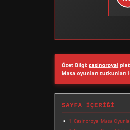
Özet Bilgi:
casinoroyal
plat
Masa oyunları tutkunları iç
SAYFA İÇERIĞI
1. Casinoroyal Masa Oyunla