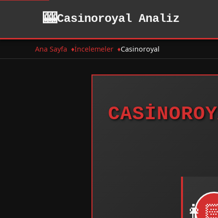
Casinoroyal Analiz
Ana Sayfa
İncelemeler
Casinoroyal
CASINOROY
👩