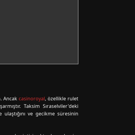
m. Ancak
casinoroyal
, özellikle rulet
rmıştır. Taksim Sıraselviler'deki
e ulaştığını ve gecikme süresinin