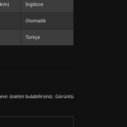
ekim)
İngilizce
Otomatik
Türkçe
nın özetini bulabilirsiniz. Görüntü