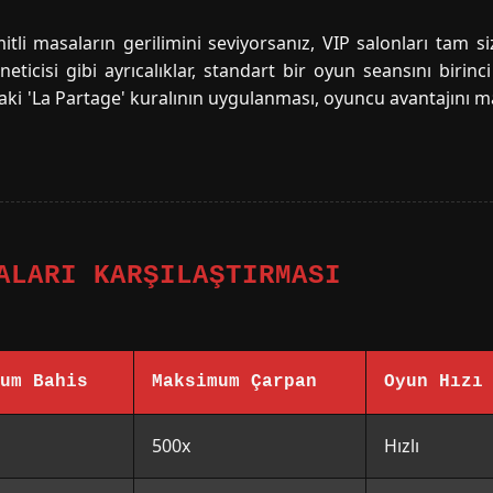
tli masaların gerilimini seviyorsanız, VIP salonları tam siz
öneticisi gibi ayrıcalıklar, standart bir oyun seansını birin
daki 'La Partage' kuralının uygulanması, oyuncu avantajını
ALARI KARŞILAŞTIRMASI
um Bahis
Maksimum Çarpan
Oyun Hızı
500x
Hızlı