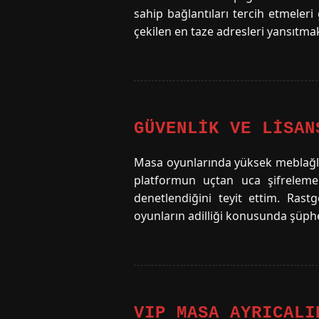
sahip bağlantıları tercih etmeler
çekilen en taze adresleri yansıtmak
GÜVENLIK VE LISAN
Masa oyunlarında yüksek meblağlar
platformun uçtan uca şifreleme 
denetlendiğini teyit ettim. Rastg
oyunların adilliği konusunda şüph
VIP MASA AYRICALI