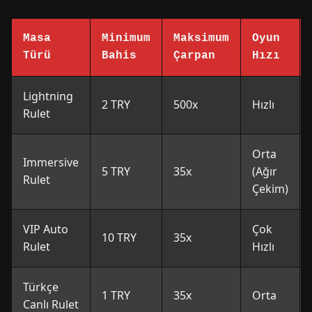
Masa
Minimum
Maksimum
Oyun
Türü
Bahis
Çarpan
Hızı
Lightning
2 TRY
500x
Hızlı
Rulet
Orta
Immersive
5 TRY
35x
(Ağır
Rulet
Çekim)
VIP Auto
Çok
10 TRY
35x
Rulet
Hızlı
Türkçe
1 TRY
35x
Orta
Canlı Rulet