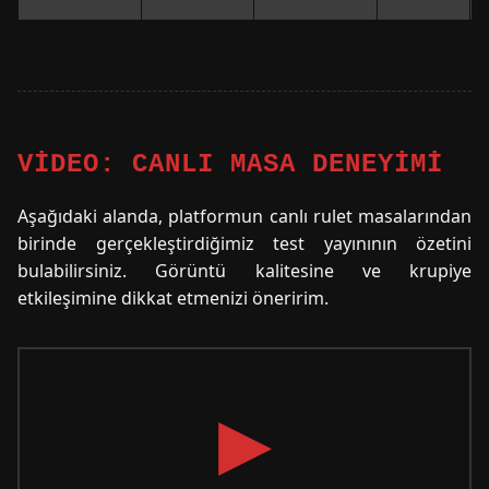
VIDEO: CANLI MASA DENEYIMI
Aşağıdaki alanda, platformun canlı rulet masalarından
birinde gerçekleştirdiğimiz test yayınının özetini
bulabilirsiniz. Görüntü kalitesine ve krupiye
etkileşimine dikkat etmenizi öneririm.