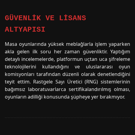
GÜVENLIK VE LISANS
ALTYAPISI
Masa oyunlarında yüksek meblağlarla işlem yaparken
akla gelen ilk soru her zaman güvenliktir. Yaptığım
detaylı incelemelerde, platformun uçtan uca şifreleme
teknolojilerini kullandığını ve uluslararası oyun
komisyonları tarafından düzenli olarak denetlendiğini
teyit ettim. Rastgele Sayı Üretici (RNG) sistemlerinin
bağımsız laboratuvarlarca sertifikalandırılmış olması,
oyunların adilliği konusunda şüpheye yer bırakmıyor.