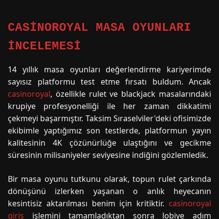
CASINOROYAL MASA OYUNLARI
İNCELEMESI
14 yıllık masa oyunları değerlendirme kariyerimde
sayısız platformu test etme fırsatı buldum. Ancak
casinoroyal
, özellikle rulet ve blackjack masalarındaki
krupiye profesyonelliği ile her zaman dikkatimi
çekmeyi başarmıştır. Taksim Sıraselviler'deki ofisimizde
ekibimle yaptığımız son testlerde, platformun yayın
kalitesinin 4K çözünürlüğe ulaştığını ve gecikme
süresinin milisaniyeler seviyesine indiğini gözlemledik.
Bir masa oyunu tutkunu olarak, topun rulet çarkında
dönüşünü izlerken yaşanan o anlık heyecanın
kesintisiz aktarılması benim için kritiktir.
casinoroyal
giriş
işlemini tamamladıktan sonra lobiye adım