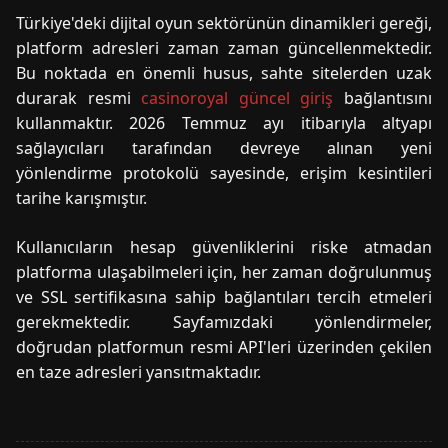
Türkiye'deki dijital oyun sektörünün dinamikleri gereği,
platform adresleri zaman zaman güncellenmektedir.
Bu noktada en önemli husus, sahte sitelerden uzak
durarak resmi
casinoroyal güncel giriş
bağlantısını
kullanmaktır. 2026 Temmuz ayı itibarıyla altyapı
sağlayıcıları tarafından devreye alınan yeni
yönlendirme protokolü sayesinde, erişim kesintileri
tarihe karışmıştır.
Kullanıcıların hesap güvenliklerini riske atmadan
platforma ulaşabilmeleri için, her zaman doğrulunmuş
ve SSL sertifikasına sahip bağlantıları tercih etmeleri
gerekmektedir. Sayfamızdaki yönlendirmeler,
doğrudan platformun resmi API'leri üzerinden çekilen
en taze adresleri yansıtmaktadır.