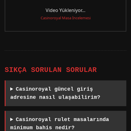
Video Yükleniyor...
Casinoroyal Masa İncelemesi
SIKÇA SORULAN SORULAR
Casinoroyal güncel giriş
adresine nasıl ulaşabilirim?
Casinoroyal rulet masalarında
minimum bahis nedir?