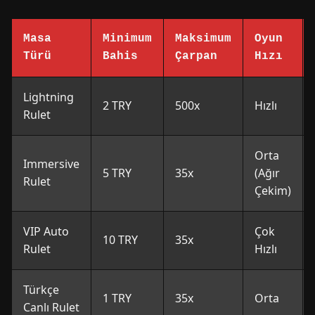
Masa
Minimum
Maksimum
Oyun
Türü
Bahis
Çarpan
Hızı
Lightning
2 TRY
500x
Hızlı
Rulet
Orta
Immersive
5 TRY
35x
(Ağır
Rulet
Çekim)
VIP Auto
Çok
10 TRY
35x
Rulet
Hızlı
Türkçe
1 TRY
35x
Orta
Canlı Rulet