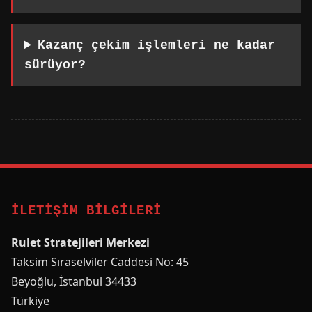
Kazanç çekim işlemleri ne kadar
sürüyor?
İLETIŞIM BILGILERI
Rulet Stratejileri Merkezi
Taksim Sıraselviler Caddesi No: 45
Beyoğlu, İstanbul 34433
Türkiye