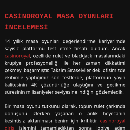
CASINOROYAL MASA OYUNLARI
İNCELEMESI
14 yıllık masa oyunları değerlendirme kariyerimde
sayısız platformu test etme fırsatı buldum. Ancak
casinoroyal
, özellikle rulet ve blackjack masalarındaki
krupiye profesyonelliği ile her zaman dikkatimi
çekmeyi başarmıştır. Taksim Sıraselviler'deki ofisimizde
ekibimle yaptığımız son testlerde, platformun yayın
kalitesinin 4K çözünürlüğe ulaştığını ve gecikme
süresinin milisaniyeler seviyesine indiğini gözlemledik.
Bir masa oyunu tutkunu olarak, topun rulet çarkında
dönüşünü izlerken yaşanan o anlık heyecanın
kesintisiz aktarılması benim için kritiktir.
casinoroyal
giriş
işlemini tamamladıktan sonra lobiye adım