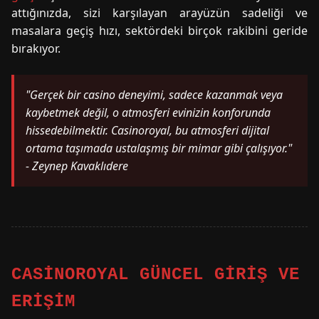
attığınızda, sizi karşılayan arayüzün sadeliği ve
masalara geçiş hızı, sektördeki birçok rakibini geride
bırakıyor.
"Gerçek bir casino deneyimi, sadece kazanmak veya
kaybetmek değil, o atmosferi evinizin konforunda
hissedebilmektir. Casinoroyal, bu atmosferi dijital
ortama taşımada ustalaşmış bir mimar gibi çalışıyor."
- Zeynep Kavaklıdere
CASINOROYAL GÜNCEL GIRIŞ VE
ERIŞIM