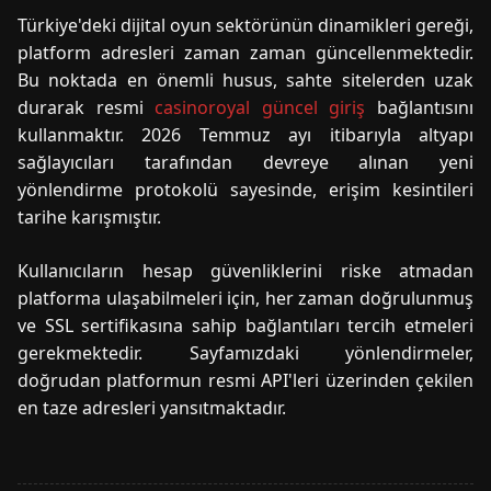
Türkiye'deki dijital oyun sektörünün dinamikleri gereği,
platform adresleri zaman zaman güncellenmektedir.
Bu noktada en önemli husus, sahte sitelerden uzak
durarak resmi
casinoroyal güncel giriş
bağlantısını
kullanmaktır. 2026 Temmuz ayı itibarıyla altyapı
sağlayıcıları tarafından devreye alınan yeni
yönlendirme protokolü sayesinde, erişim kesintileri
tarihe karışmıştır.
Kullanıcıların hesap güvenliklerini riske atmadan
platforma ulaşabilmeleri için, her zaman doğrulunmuş
ve SSL sertifikasına sahip bağlantıları tercih etmeleri
gerekmektedir. Sayfamızdaki yönlendirmeler,
doğrudan platformun resmi API'leri üzerinden çekilen
en taze adresleri yansıtmaktadır.