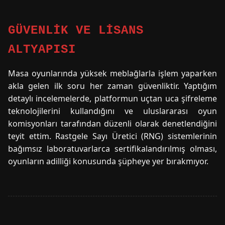
GÜVENLIK VE LISANS
ALTYAPISI
Masa oyunlarında yüksek meblağlarla işlem yaparken
akla gelen ilk soru her zaman güvenliktir. Yaptığım
detaylı incelemelerde, platformun uçtan uca şifreleme
teknolojilerini kullandığını ve uluslararası oyun
komisyonları tarafından düzenli olarak denetlendiğini
teyit ettim. Rastgele Sayı Üretici (RNG) sistemlerinin
bağımsız laboratuvarlarca sertifikalandırılmış olması,
oyunların adilliği konusunda şüpheye yer bırakmıyor.