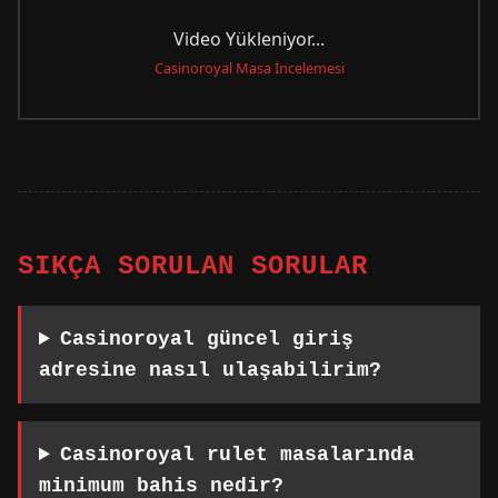
Video Yükleniyor...
Casinoroyal Masa İncelemesi
SIKÇA SORULAN SORULAR
Casinoroyal güncel giriş
adresine nasıl ulaşabilirim?
Casinoroyal rulet masalarında
minimum bahis nedir?