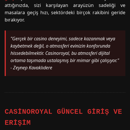
attığınızda, sizi karşılayan arayüzün sadeliği ve
masalara geçiş hızı, sektördeki birçok rakibini geride
bırakıyor.
"Gerçek bir casino deneyimi, sadece kazanmak veya
kaybetmek değil, o atmosferi evinizin konforunda
hissedebilmektir. Casinoroyal, bu atmosferi dijital
ortama taşımada ustalaşmış bir mimar gibi çalışıyor."
- Zeynep Kavaklıdere
CASINOROYAL GÜNCEL GIRIŞ VE
ERIŞIM