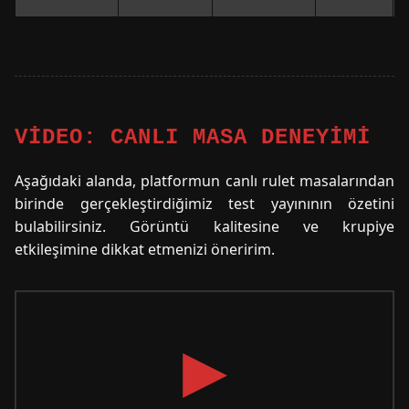
VIDEO: CANLI MASA DENEYIMI
Aşağıdaki alanda, platformun canlı rulet masalarından
birinde gerçekleştirdiğimiz test yayınının özetini
bulabilirsiniz. Görüntü kalitesine ve krupiye
etkileşimine dikkat etmenizi öneririm.