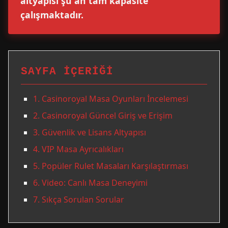
altyapısı şu an tam kapasite
çalışmaktadır.
SAYFA İÇERIĞI
1. Casinoroyal Masa Oyunları İncelemesi
2. Casinoroyal Güncel Giriş ve Erişim
3. Güvenlik ve Lisans Altyapısı
4. VIP Masa Ayrıcalıkları
5. Popüler Rulet Masaları Karşılaştırması
6. Video: Canlı Masa Deneyimi
7. Sıkça Sorulan Sorular