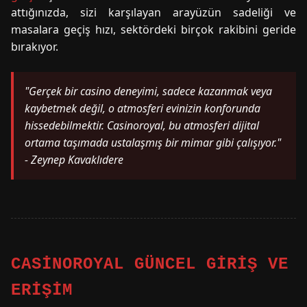
attığınızda, sizi karşılayan arayüzün sadeliği ve
masalara geçiş hızı, sektördeki birçok rakibini geride
bırakıyor.
"Gerçek bir casino deneyimi, sadece kazanmak veya
kaybetmek değil, o atmosferi evinizin konforunda
hissedebilmektir. Casinoroyal, bu atmosferi dijital
ortama taşımada ustalaşmış bir mimar gibi çalışıyor."
- Zeynep Kavaklıdere
CASINOROYAL GÜNCEL GIRIŞ VE
ERIŞIM