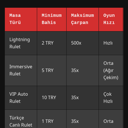
Masa
Minimum
Maksimum
Oyun
Türü
Bahis
Çarpan
Hızı
Lightning
2 TRY
500x
Hızlı
Rulet
Orta
Immersive
5 TRY
35x
(Ağır
Rulet
Çekim)
VIP Auto
Çok
10 TRY
35x
Rulet
Hızlı
Türkçe
1 TRY
35x
Orta
Canlı Rulet