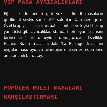
VIP MASA AYRICALIKLARI
Eğer siz de benim gibi yüksek limitli masaların
gerilimini seviyorsanız, VIP salonları tam size göre.
Özel krupiyeler, artırılmış bahis limitleri ve kişisel hesap
yöneticisi gibi ayrıcalıklar, standart bir oyun seansını
birinci sınıf bir deneyime dönüştürüyor. Özellikle
Fransız Ruleti masalarındaki 'La Partage' kuralının
uygulanması, oyuncu avantajını maksimize eden ince
ama önemli bir detay.
POPÜLER RULET MASALARI
KARŞILAŞTIRMASI