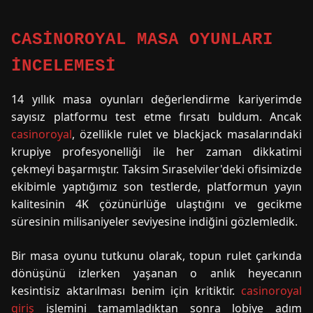
CASINOROYAL MASA OYUNLARI
İNCELEMESI
14 yıllık masa oyunları değerlendirme kariyerimde
sayısız platformu test etme fırsatı buldum. Ancak
casinoroyal
, özellikle rulet ve blackjack masalarındaki
krupiye profesyonelliği ile her zaman dikkatimi
çekmeyi başarmıştır. Taksim Sıraselviler'deki ofisimizde
ekibimle yaptığımız son testlerde, platformun yayın
kalitesinin 4K çözünürlüğe ulaştığını ve gecikme
süresinin milisaniyeler seviyesine indiğini gözlemledik.
Bir masa oyunu tutkunu olarak, topun rulet çarkında
dönüşünü izlerken yaşanan o anlık heyecanın
kesintisiz aktarılması benim için kritiktir.
casinoroyal
giriş
işlemini tamamladıktan sonra lobiye adım