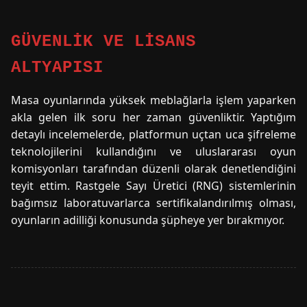
GÜVENLIK VE LISANS
ALTYAPISI
Masa oyunlarında yüksek meblağlarla işlem yaparken
akla gelen ilk soru her zaman güvenliktir. Yaptığım
detaylı incelemelerde, platformun uçtan uca şifreleme
teknolojilerini kullandığını ve uluslararası oyun
komisyonları tarafından düzenli olarak denetlendiğini
teyit ettim. Rastgele Sayı Üretici (RNG) sistemlerinin
bağımsız laboratuvarlarca sertifikalandırılmış olması,
oyunların adilliği konusunda şüpheye yer bırakmıyor.