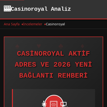
Casinoroyal Analiz
Ana Sayfa
İncelemeler
Casinoroyal
CASINOROYAL AKTIF
ADRES VE 2026 YENI
BAĞLANTI REHBERI
👩🏻‍💻