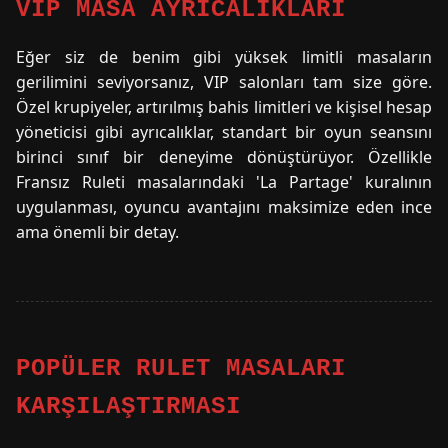
VIP MASA AYRICALIKLARI
Eğer siz de benim gibi yüksek limitli masaların
gerilimini seviyorsanız, VIP salonları tam size göre.
Özel krupiyeler, artırılmış bahis limitleri ve kişisel hesap
yöneticisi gibi ayrıcalıklar, standart bir oyun seansını
birinci sınıf bir deneyime dönüştürüyor. Özellikle
Fransız Ruleti masalarındaki 'La Partage' kuralının
uygulanması, oyuncu avantajını maksimize eden ince
ama önemli bir detay.
POPÜLER RULET MASALARI
KARŞILAŞTIRMASI