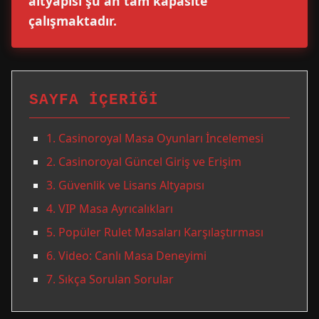
altyapısı şu an tam kapasite
çalışmaktadır.
SAYFA İÇERIĞI
1. Casinoroyal Masa Oyunları İncelemesi
2. Casinoroyal Güncel Giriş ve Erişim
3. Güvenlik ve Lisans Altyapısı
4. VIP Masa Ayrıcalıkları
5. Popüler Rulet Masaları Karşılaştırması
6. Video: Canlı Masa Deneyimi
7. Sıkça Sorulan Sorular