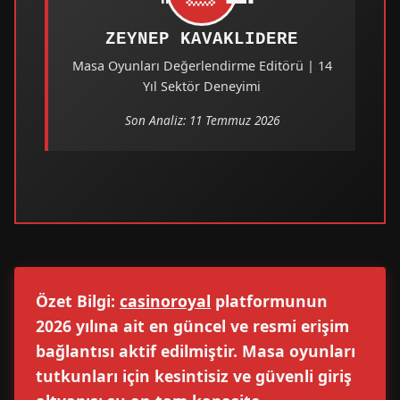
ZEYNEP KAVAKLIDERE
Masa Oyunları Değerlendirme Editörü | 14
Yıl Sektör Deneyimi
Son Analiz: 11 Temmuz 2026
Özet Bilgi:
casinoroyal
platformunun
2026 yılına ait en güncel ve resmi erişim
bağlantısı aktif edilmiştir. Masa oyunları
tutkunları için kesintisiz ve güvenli giriş