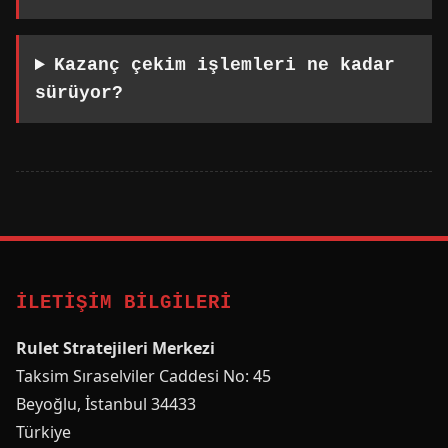
Kazanç çekim işlemleri ne kadar
sürüyor?
İLETIŞIM BILGILERI
Rulet Stratejileri Merkezi
Taksim Sıraselviler Caddesi No: 45
Beyoğlu, İstanbul 34433
Türkiye