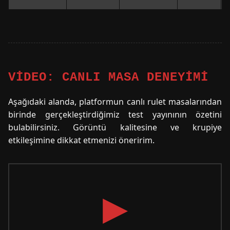
VIDEO: CANLI MASA DENEYIMI
Aşağıdaki alanda, platformun canlı rulet masalarından
birinde gerçekleştirdiğimiz test yayınının özetini
bulabilirsiniz. Görüntü kalitesine ve krupiye
etkileşimine dikkat etmenizi öneririm.