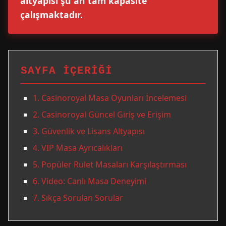
altyapısı şu an tam kapasite
çalışmaktadır.
SAYFA İÇERIĞI
1. Casinoroyal Masa Oyunları İncelemesi
2. Casinoroyal Güncel Giriş ve Erişim
3. Güvenlik ve Lisans Altyapısı
4. VIP Masa Ayrıcalıkları
5. Popüler Rulet Masaları Karşılaştırması
6. Video: Canlı Masa Deneyimi
7. Sıkça Sorulan Sorular