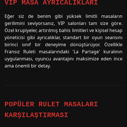
VIP MASA AYRICALIKLARI
Eğer siz de benim gibi yüksek limitli masaların
gerilimini seviyorsanız, VIP salonları tam size göre.
Özel krupiyeler, artırılmış bahis limitleri ve kişisel hesap
yöneticisi gibi ayrıcalıklar, standart bir oyun seansını
birinci sınıf bir deneyime dönüştürüyor. Özellikle
Fransız Ruleti masalarındaki 'La Partage' kuralının
uygulanması, oyuncu avantajını maksimize eden ince
ama önemli bir detay.
POPÜLER RULET MASALARI
KARŞILAŞTIRMASI