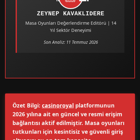
ZEYNEP KAVAKLIDERE
Masa Oyunları Değerlendirme Editörü | 14
Yıl Sektör Deneyimi
Son Analiz: 11 Temmuz 2026
Özet Bilgi:
casinoroyal
platformunun
2026 yılına ait en güncel ve resmi erişim
bağlantısı aktif edilmiştir. Masa oyunları
tutkunları için kesintisiz ve güvenli giriş