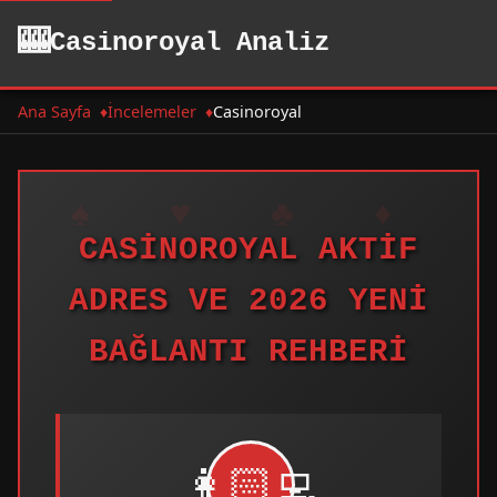
Casinoroyal Analiz
Ana Sayfa
İncelemeler
Casinoroyal
CASINOROYAL AKTIF
ADRES VE 2026 YENI
BAĞLANTI REHBERI
👩🏻‍💻