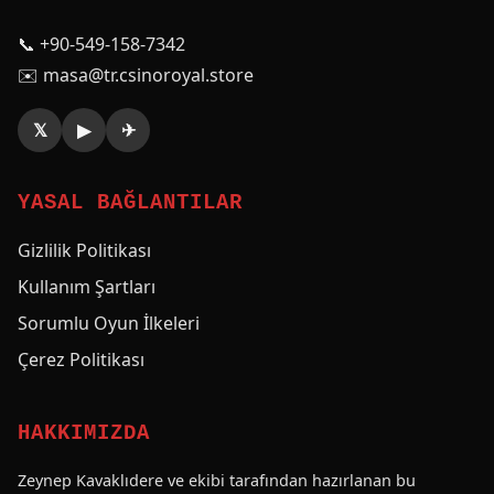
📞
+90-549-158-7342
✉️
masa@tr.csinoroyal.store
𝕏
▶
✈
YASAL BAĞLANTILAR
Gizlilik Politikası
Kullanım Şartları
Sorumlu Oyun İlkeleri
Çerez Politikası
HAKKIMIZDA
Zeynep Kavaklıdere ve ekibi tarafından hazırlanan bu