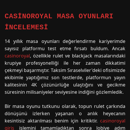
CASINOROYAL MASA OYUNLARI
İNCELEMESI
14 yıllık masa oyunları değerlendirme kariyerimde
sayısız platformu test etme fırsatı buldum. Ancak
casinoroyal
, özellikle rulet ve blackjack masalarındaki
krupiye profesyonelliği ile her zaman dikkatimi
çekmeyi başarmıştır. Taksim Sıraselviler'deki ofisimizde
ekibimle yaptığımız son testlerde, platformun yayın
kalitesinin 4K çözünürlüğe ulaştığını ve gecikme
süresinin milisaniyeler seviyesine indiğini gözlemledik.
Bir masa oyunu tutkunu olarak, topun rulet çarkında
dönüşünü izlerken yaşanan o anlık heyecanın
kesintisiz aktarılması benim için kritiktir.
casinoroyal
giriş
işlemini tamamladıktan sonra lobiye adım