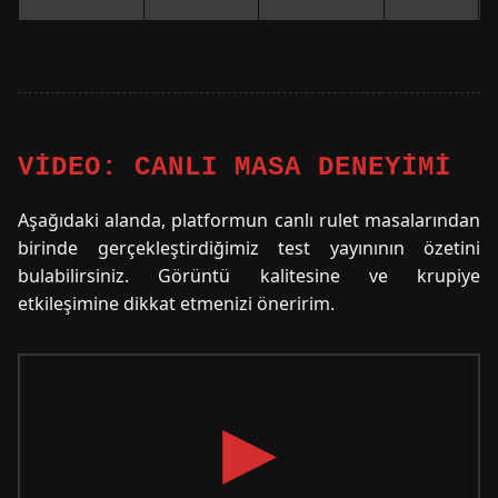
VIDEO: CANLI MASA DENEYIMI
Aşağıdaki alanda, platformun canlı rulet masalarından
birinde gerçekleştirdiğimiz test yayınının özetini
bulabilirsiniz. Görüntü kalitesine ve krupiye
etkileşimine dikkat etmenizi öneririm.