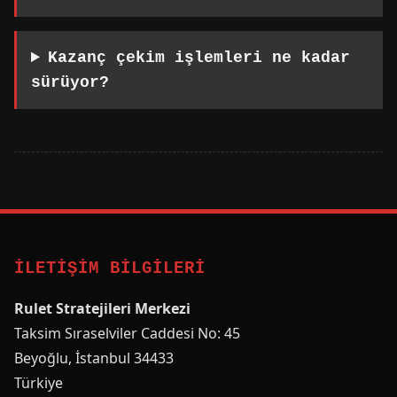
Kazanç çekim işlemleri ne kadar
sürüyor?
İLETIŞIM BILGILERI
Rulet Stratejileri Merkezi
Taksim Sıraselviler Caddesi No: 45
Beyoğlu, İstanbul 34433
Türkiye