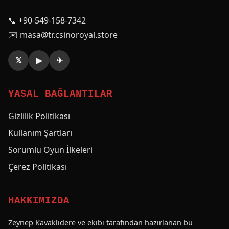
📞
+90-549-158-7342
✉️
masa@tr.csinoroyal.store
𝕏
▶
✈
YASAL BAĞLANTILAR
Gizlilik Politikası
Kullanım Şartları
Sorumlu Oyun İlkeleri
Çerez Politikası
HAKKIMIZDA
Zeynep Kavaklıdere ve ekibi tarafından hazırlanan bu