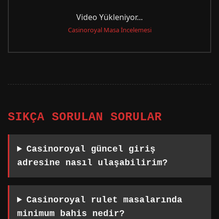
Video Yükleniyor...
Casinoroyal Masa İncelemesi
SIKÇA SORULAN SORULAR
Casinoroyal güncel giriş
adresine nasıl ulaşabilirim?
Casinoroyal rulet masalarında
minimum bahis nedir?