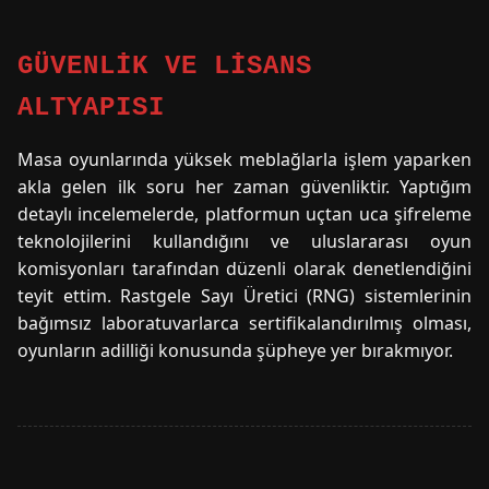
GÜVENLIK VE LISANS
ALTYAPISI
Masa oyunlarında yüksek meblağlarla işlem yaparken
akla gelen ilk soru her zaman güvenliktir. Yaptığım
detaylı incelemelerde, platformun uçtan uca şifreleme
teknolojilerini kullandığını ve uluslararası oyun
komisyonları tarafından düzenli olarak denetlendiğini
teyit ettim. Rastgele Sayı Üretici (RNG) sistemlerinin
bağımsız laboratuvarlarca sertifikalandırılmış olması,
oyunların adilliği konusunda şüpheye yer bırakmıyor.