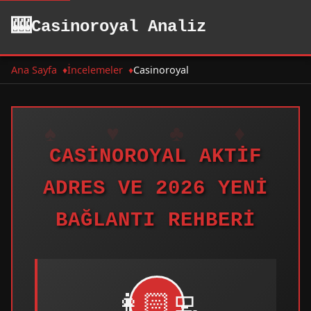
Casinoroyal Analiz
Ana Sayfa
İncelemeler
Casinoroyal
CASINOROYAL AKTIF
ADRES VE 2026 YENI
BAĞLANTI REHBERI
👩🏻‍💻