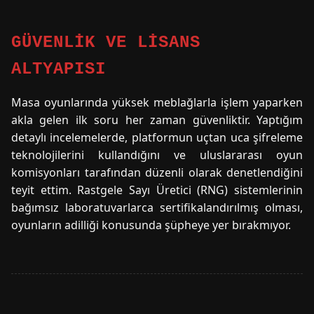
GÜVENLIK VE LISANS
ALTYAPISI
Masa oyunlarında yüksek meblağlarla işlem yaparken
akla gelen ilk soru her zaman güvenliktir. Yaptığım
detaylı incelemelerde, platformun uçtan uca şifreleme
teknolojilerini kullandığını ve uluslararası oyun
komisyonları tarafından düzenli olarak denetlendiğini
teyit ettim. Rastgele Sayı Üretici (RNG) sistemlerinin
bağımsız laboratuvarlarca sertifikalandırılmış olması,
oyunların adilliği konusunda şüpheye yer bırakmıyor.