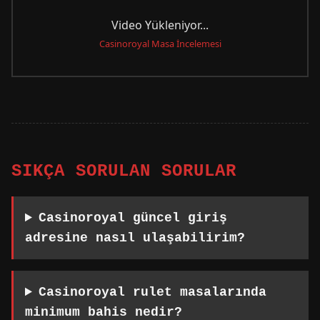
Video Yükleniyor...
Casinoroyal Masa İncelemesi
SIKÇA SORULAN SORULAR
Casinoroyal güncel giriş
adresine nasıl ulaşabilirim?
Casinoroyal rulet masalarında
minimum bahis nedir?