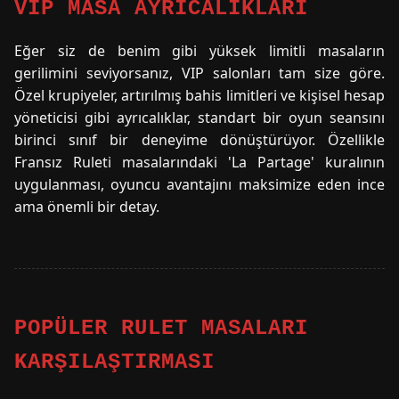
VIP MASA AYRICALIKLARI
Eğer siz de benim gibi yüksek limitli masaların
gerilimini seviyorsanız, VIP salonları tam size göre.
Özel krupiyeler, artırılmış bahis limitleri ve kişisel hesap
yöneticisi gibi ayrıcalıklar, standart bir oyun seansını
birinci sınıf bir deneyime dönüştürüyor. Özellikle
Fransız Ruleti masalarındaki 'La Partage' kuralının
uygulanması, oyuncu avantajını maksimize eden ince
ama önemli bir detay.
POPÜLER RULET MASALARI
KARŞILAŞTIRMASI