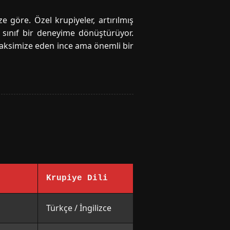
e göre. Özel krupiyeler, artırılmış
ci sınıf bir deneyime dönüştürüyor.
 maksimize eden ince ama önemli bir
Krupiye Dili
Türkçe / İngilizce