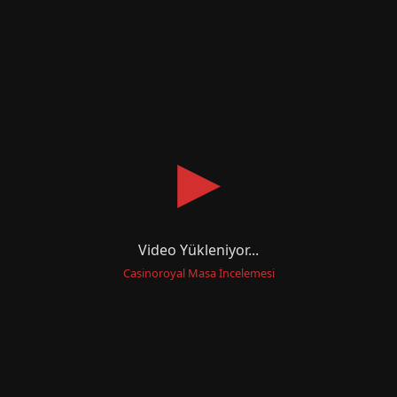
Video Yükleniyor...
Casinoroyal Masa İncelemesi