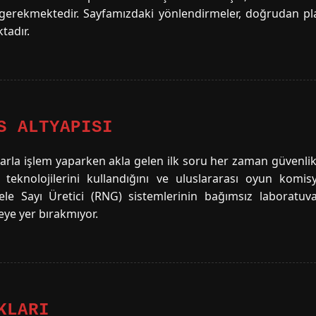
i gerekmektedir. Sayfamızdaki yönlendirmeler, doğrudan p
tadır.
S ALTYAPISI
la işlem yaparken akla gelen ilk soru her zaman güvenlikti
teknolojilerini kullandığını ve uluslararası oyun komisy
ele Sayı Üretici (RNG) sistemlerinin bağımsız laboratuvar
eye yer bırakmıyor.
KLARI