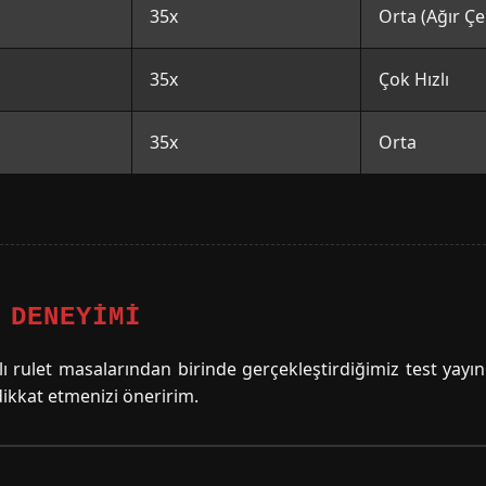
35x
Orta (Ağır Ç
35x
Çok Hızlı
35x
Orta
 DENEYIMI
 rulet masalarından birinde gerçekleştirdiğimiz test yayını
dikkat etmenizi öneririm.