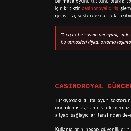
Bir masa oyunu tutkunu olarak, to
için kritiktir.
casinoroyal giriş
işlem
geçiş hızı, sektördeki birçok rakibi
"Gerçek bir casino deneyimi, sade
bu atmosferi dijital ortama taşıma
CASINOROYAL GÜNCE
Türkiye'deki dijital oyun sektör
önemli husus, sahte sitelerden u
altyapı sağlayıcıları tarafından de
Kullanıcıların hesap güvenlikleri