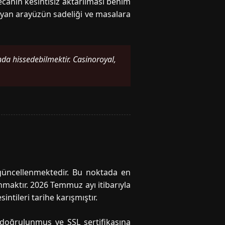
canın kesintisiz aktarılması benim
layan arayüzün sadeliği ve masalara
da hissedebilmektir. Casinoroyal,
 güncellenmektedir. Bu noktada en
nmaktır. 2026 Temmuz ayı itibarıyla
ntileri tarihe karışmıştır.
n doğrulunmuş ve SSL sertifikasına