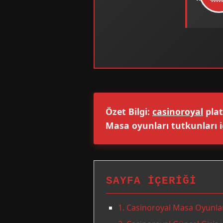
Özet Bilgi:
casinoroyal
plat
Masa oyunları tutkunları iç
SAYFA İÇERIĞI
1. Casinoroyal Masa Oyunla