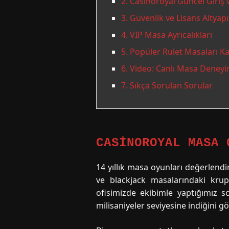
2. Casinoroyal Güncel Giriş 
3. Güvenlik ve Lisans Altyapı
4. VIP Masa Ayrıcalıkları
5. Popüler Rulet Masaları Ka
6. Video: Canlı Masa Deneyi
7. Sıkça Sorulan Sorular
CASINOROYAL MASA 
14 yıllık masa oyunları değerlend
ve blackjack masalarındaki krupi
ofisimizde ekibimle yaptığımız s
milisaniyeler seviyesine indiğini g