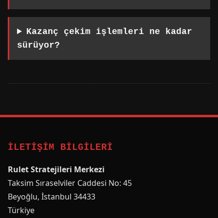
Kazanç çekim işlemleri ne kadar
sürüyor?
İLETIŞIM BILGILERI
Rulet Stratejileri Merkezi
Taksim Sıraselviler Caddesi No: 45
Beyoğlu, İstanbul 34433
Türkiye