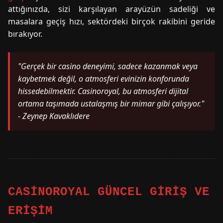
attığınızda, sizi karşılayan arayüzün sadeliği ve
masalara geçiş hızı, sektördeki birçok rakibini geride
bırakıyor.
"Gerçek bir casino deneyimi, sadece kazanmak veya
kaybetmek değil, o atmosferi evinizin konforunda
hissedebilmektir. Casinoroyal, bu atmosferi dijital
ortama taşımada ustalaşmış bir mimar gibi çalışıyor."
- Zeynep Kavaklıdere
CASINOROYAL GÜNCEL GIRIŞ VE
ERIŞIM