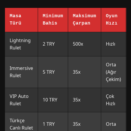
Masa
Minimum
Maksimum
Oyun
Türü
Bahis
Çarpan
Hızı
Lightning
2 TRY
500x
Hızlı
Rulet
Orta
Immersive
5 TRY
35x
(Ağır
Rulet
Çekim)
VIP Auto
Çok
10 TRY
35x
Rulet
Hızlı
Türkçe
1 TRY
35x
Orta
Canlı Rulet