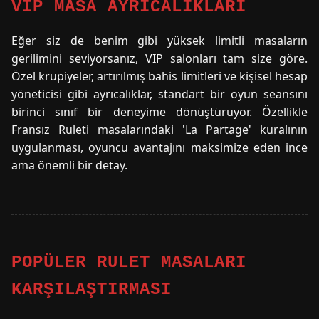
VIP MASA AYRICALIKLARI
Eğer siz de benim gibi yüksek limitli masaların
gerilimini seviyorsanız, VIP salonları tam size göre.
Özel krupiyeler, artırılmış bahis limitleri ve kişisel hesap
yöneticisi gibi ayrıcalıklar, standart bir oyun seansını
birinci sınıf bir deneyime dönüştürüyor. Özellikle
Fransız Ruleti masalarındaki 'La Partage' kuralının
uygulanması, oyuncu avantajını maksimize eden ince
ama önemli bir detay.
POPÜLER RULET MASALARI
KARŞILAŞTIRMASI