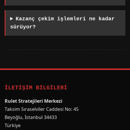
Kazanç çekim işlemleri ne kadar
sürüyor?
İLETIŞIM BILGILERI
Rulet Stratejileri Merkezi
Taksim Sıraselviler Caddesi No: 45
Beyoğlu, İstanbul 34433
Türkiye