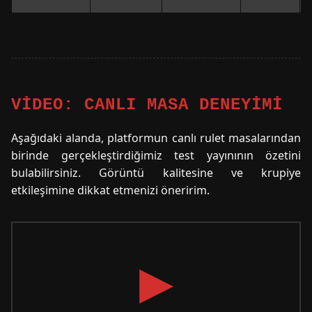
VIDEO: CANLI MASA DENEYIMI
Aşağıdaki alanda, platformun canlı rulet masalarından
birinde gerçekleştirdiğimiz test yayınının özetini
bulabilirsiniz. Görüntü kalitesine ve krupiye
etkileşimine dikkat etmenizi öneririm.