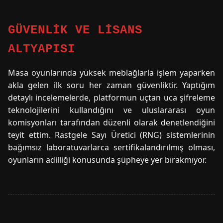
GÜVENLIK VE LISANS
ALTYAPISI
Masa oyunlarında yüksek meblağlarla işlem yaparken
akla gelen ilk soru her zaman güvenliktir. Yaptığım
detaylı incelemelerde, platformun uçtan uca şifreleme
teknolojilerini kullandığını ve uluslararası oyun
komisyonları tarafından düzenli olarak denetlendiğini
teyit ettim. Rastgele Sayı Üretici (RNG) sistemlerinin
bağımsız laboratuvarlarca sertifikalandırılmış olması,
oyunların adilliği konusunda şüpheye yer bırakmıyor.