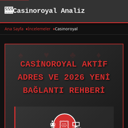
Casinoroyal Analiz
Ana Sayfa
İncelemeler
Casinoroyal
CASINOROYAL AKTIF
ADRES VE 2026 YENI
BAĞLANTI REHBERI
👩🏻‍💻