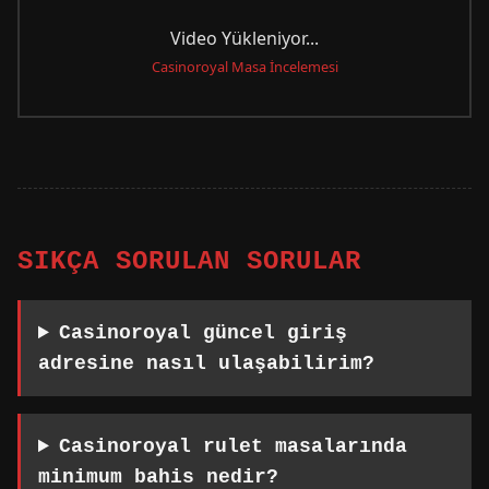
Video Yükleniyor...
Casinoroyal Masa İncelemesi
SIKÇA SORULAN SORULAR
Casinoroyal güncel giriş
adresine nasıl ulaşabilirim?
Casinoroyal rulet masalarında
minimum bahis nedir?