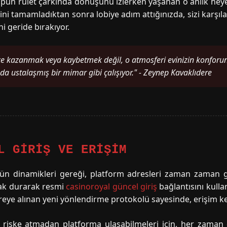
pun rulet çarkında dönüşünü izlerken yaşanan o anlık heye
ini tamamladıktan sonra lobiye adım attığınızda, sizi karşı
ni geride bırakıyor.
ce kazanmak veya kaybetmek değil, o atmosferi evinizin konforun
da ustalaşmış bir mimar gibi çalışıyor." - Zeynep Kavaklıdere
L GIRIŞ VE ERIŞIM
ünün dinamikleri gereği, platform adresleri zaman zaman
zak durarak resmi
casinoroyal güncel giriş
bağlantısını kulla
vreye alınan yeni yönlendirme protokolü sayesinde, erişim kesi
ni riske atmadan platforma ulaşabilmeleri için, her zama