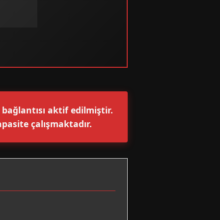
ağlantısı aktif edilmiştir.
apasite çalışmaktadır.