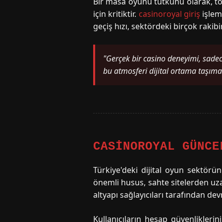
Bir masa oyunu tutkunu olarak, to
için kritiktir.
casinoroyal giriş
işlem
geçiş hızı, sektördeki birçok rakibi
"Gerçek bir casino deneyimi, sade
bu atmosferi dijital ortama taşıma
CASINOROYAL GÜNCE
Türkiye'deki dijital oyun sektör
önemli husus, sahte sitelerden u
altyapı sağlayıcıları tarafından de
Kullanıcıların hesap güvenlikleri