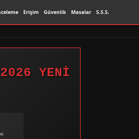
nceleme
Erişim
Güvenlik
Masalar
S.S.S.
 2026 YENI
mi