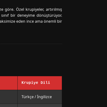
e göre. Özel krupiyeler, artırılmış
ci sınıf bir deneyime dönüştürüyor.
 maksimize eden ince ama önemli bir
Krupiye Dili
Türkçe / İngilizce