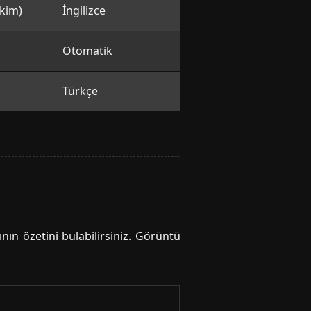
ekim)
İngilizce
Otomatik
Türkçe
nın özetini bulabilirsiniz. Görüntü