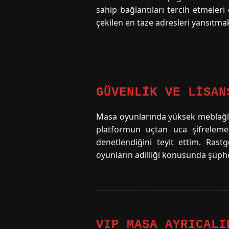
sahip bağlantıları tercih etmeler
çekilen en taze adresleri yansıtmak
GÜVENLIK VE LISAN
Masa oyunlarında yüksek meblağlar
platformun uçtan uca şifreleme 
denetlendiğini teyit ettim. Rastg
oyunların adilliği konusunda şüph
VIP MASA AYRICALI