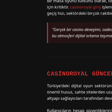
Bir masa oyunu tutkunu olarak, to
için kritiktir.
casinoroyal giriş
işlem
geçiş hızı, sektördeki birçok rakibi
"Gerçek bir casino deneyimi, sade
bu atmosferi dijital ortama taşıma
CASINOROYAL GÜNCE
Türkiye'deki dijital oyun sektör
önemli husus, sahte sitelerden u
altyapı sağlayıcıları tarafından de
Kullanıcıların hesap güvenlikleri