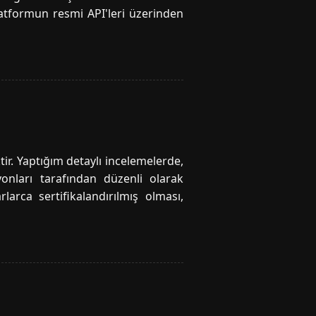
latformun resmi API'leri üzerinden
r. Yaptığım detaylı incelemelerde,
onları tarafından düzenli olarak
larca sertifikalandırılmış olması,