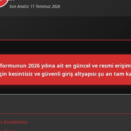
Son Analiz: 11 Temmuz 2026
formunun 2026 yılına ait en güncel ve resmi erişim b
in kesintisiz ve güvenli giriş altyapısı şu an tam k
rı İncelemesi