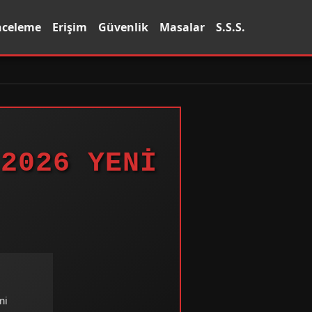
nceleme
Erişim
Güvenlik
Masalar
S.S.S.
 2026 YENI
mi