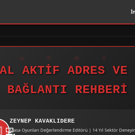
İ
AL AKTIF ADRES VE
BAĞLANTI REHBERI
ZEYNEP KAVAKLIDERE
‍💻
Masa Oyunları Değerlendirme Editörü | 14 Yıl Sektör Deneyi